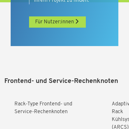
Ihrem Projekt zu finden.
Für Nutzer:innen
Frontend- und Service-Rechenknoten
Rack-Type Frontend- und
Adapti
Service-Rechenknoten
Rack
Kühlsy
(ARCS)