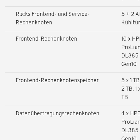
Racks Frontend- und Service-
5 + 2 
Rechenknoten
Kühltü
Frontend-Rechenknoten
10 x HP
ProLia
DL385
Gen10
Frontend-Rechenknotenspeicher
5 x 1 TB
2 TB, 1 
TB
Datenübertragungsrechenknoten
4 x HP
ProLia
DL385
Gen10