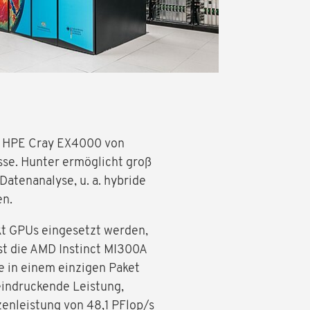
rm HPE Cray EX4000 von
sse. Hunter ermöglicht groß
atenanalyse, u. a. hybride
en.
rkt GPUs eingesetzt werden,
st die AMD Instinct MI300A
e in einem einzigen Paket
eindruckende Leistung,
zenleistung von 48,1 PFlop/s