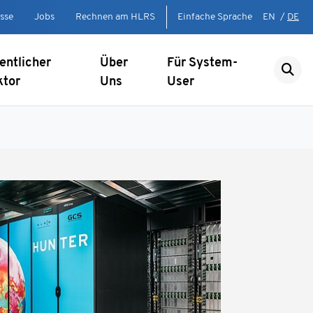
sse
Jobs
Rechnen am HLRS
Einfache Sprache
EN
/
DE
entlicher
Über
Für System-
ktor
Uns
User