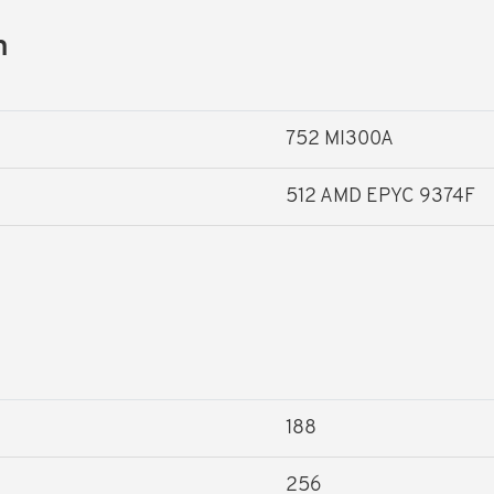
n
752 MI300A
512 AMD EPYC 9374F
188
256