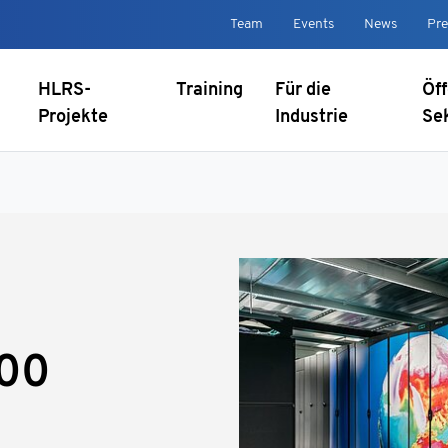
Team
Events
News
Pre
HLRS-
Training
Für die
Öff
Projekte
Industrie
Se
00