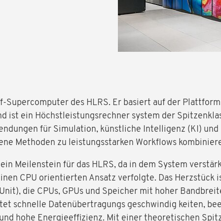
iff-Supercomputer des HLRS. Er basiert auf der Plattfo
d ist ein Höchstleistungsrechner system der Spitzenkla
ungen für Simulation, künstliche Intelligenz (KI) und D
ene Methoden zu leistungsstarken Workflows kombinier
st ein Meilenstein für das HLRS, da in dem System verstä
nen CPU orientierten Ansatz verfolgte. Das Herzstück i
Unit), die CPUs, GPUs und Speicher mit hoher Bandbreit
etet schnelle Datenübertragungs geschwindig keiten, be
nd hohe Energieeffizienz. Mit einer theoretischen Spit