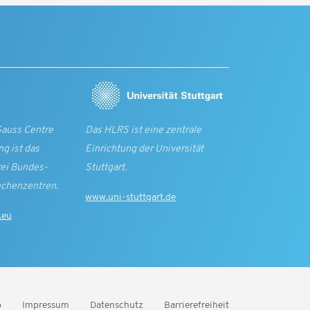
Gauss Centre
Das HLRS ist eine zentrale
g ist das
Einrichtung der Universität
rei Bundes­
Stuttgart.
echen­zentren.
www.uni-stuttgart.de
.eu
p
Impressum
Datenschutz
Barrierefreiheit