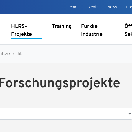
Team
Events
News
Pre
HLRS-
Training
Für die
Öff
Projekte
Industrie
Se
Filteransicht
-Forschungsprojekte