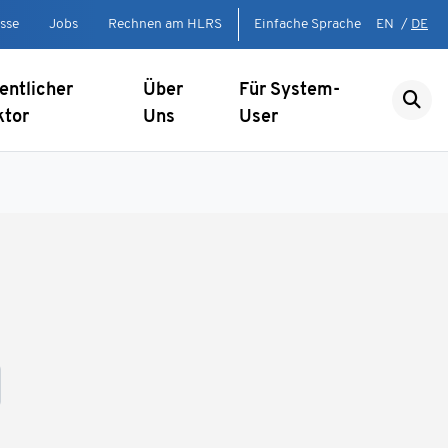
sse
Jobs
Rechnen am HLRS
Einfache Sprache
EN
/
DE
entlicher
Über
Für System-
ktor
Uns
User