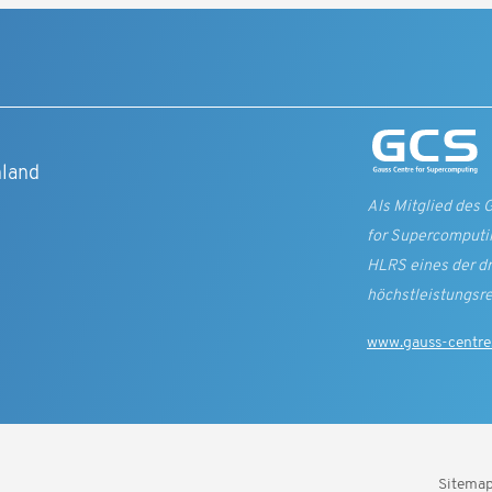
t
hland
Als Mitglied des 
for Supercomputin
HLRS eines der d
höchst­leistungs­r
www.gauss-centre
Sitema