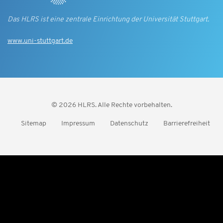
Das HLRS ist eine zentrale Einrichtung der Universität Stuttgart.
www.uni-stuttgart.de
© 2026 HLRS. Alle Rechte vorbehalten.
Sitemap
Impressum
Datenschutz
Barrierefreiheit