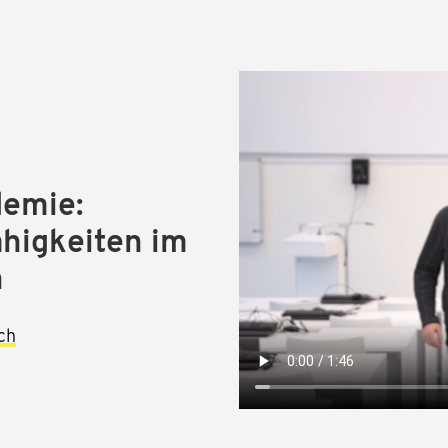
emie:
ähigkeiten im
n
sch