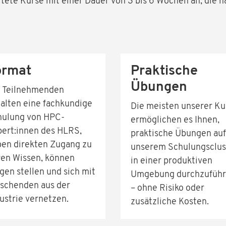
itete Kurse mit einer Dauer von 3 bis 6 Wochen an, die n
ormat
Praktische
Übungen
e Teilnehmenden
alten eine fachkundige
Die meisten unserer Ku
hulung von HPC-
ermöglichen es Ihnen,
ert:innen des HLRS,
praktische Übungen auf
en direkten Zugang zu
unserem Schulungsclus
ren Wissen, können
in einer produktiven
gen stellen und sich mit
Umgebung durchzufüh
rschenden aus der
– ohne Risiko oder
ustrie vernetzen.
zusätzliche Kosten.