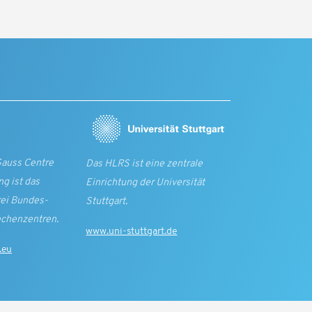
Gauss Centre
Das HLRS ist eine zentrale
g ist das
Einrichtung der Universität
rei Bundes­
Stuttgart.
echen­zentren.
www.uni-stuttgart.de
.eu