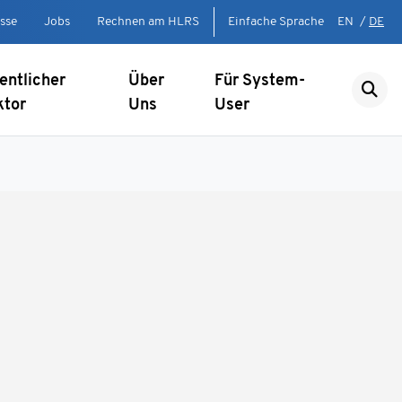
sse
Jobs
Rechnen am HLRS
Einfache Sprache
EN
/
DE
entlicher
Über
Für System-
ktor
Uns
User