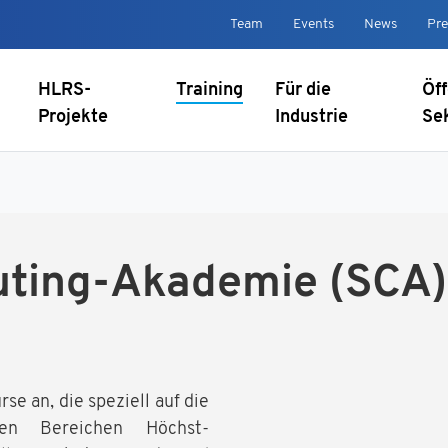
Team
Events
News
Pre
HLRS-
Training
Für die
Öff
Projekte
Industrie
Se
ting-Akademie (SCA)
e an, die speziell auf die
en Bereichen Höchst­