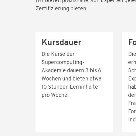
Wir bieten praxisnahe, von Experten gele
Zertifizierung bieten.
Kursdauer
F
Die Kurse der
Di
Supercomputing-
erh
Akademie dauern 3 bis 6
Sc
Wochen und bieten etwa
Exp
10 Stunden Lerninhalte
hab
pro Woche.
de
Fra
Fo
Ind