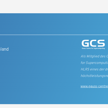
t
hland
Als Mitglied des 
for Supercomputin
HLRS eines der d
höchst­leistungs­r
www.gauss-centre