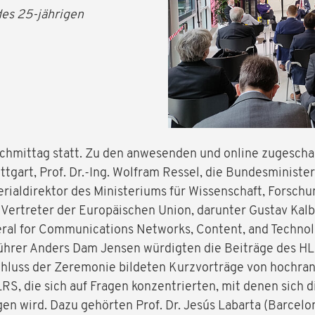
des 25-jährigen
achmittag statt. Zu den anwesenden und online zugescha
ttgart, Prof. Dr.-Ing. Wolfram Ressel, die Bundesministe
terialdirektor des Ministeriums für Wissenschaft, Forsc
 Vertreter der Europäischen Union, darunter Gustav Kal
ral for Communications Networks, Content, and Techno
führer Anders Dam Jensen würdigten die Beiträge des 
hluss der Zeremonie bildeten Kurzvorträge von hochra
LRS, die sich auf Fragen konzentrierten, mit denen sich
n wird. Dazu gehörten Prof. Dr. Jesús Labarta (Barcel