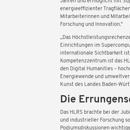
Jahren und ermöglicht mit Su
energieeffizienter Tragfläche
Mitarbeiterinnen und Mitarbe
Forschung und Innovation.“
„Das Höchstleistungsrechenze
Einrichtungen im Supercomput
internationale Sichtbarkeit i
Kompetenzzentrum ist das HLR
den Digital Humanities – hoch
Energiewende und umweltverträ
Kunst des Landes Baden-Wür
Die Errungens
Das HLRS brachte bei der Jub
und industrieller Forschung so
Podiumsdiskussionen wichtige