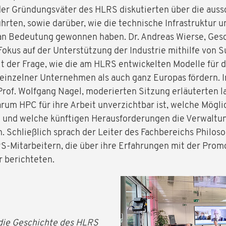
 der Gründungsväter des HLRS diskutierten über die aus
rten, sowie darüber, wie die technische Infrastruktur u
an Bedeutung gewonnen haben. Dr. Andreas Wierse, Ges
Fokus auf der Unterstützung der Industrie mithilfe von 
it der Frage, wie die am HLRS entwickelten Modelle für 
einzelner Unternehmen als auch ganz Europas fördern. I
of. Wolfgang Nagel, moderierten Sitzung erläuterten la
um HPC für ihre Arbeit unverzichtbar ist, welche Mögli
e und welche künftigen Herausforderungen die Verwalt
 Schließlich sprach der Leiter des Fachbereichs Philos
S-Mitarbeitern, die über ihre Erfahrungen mit der Prom
r berichteten.
die Geschichte des HLRS