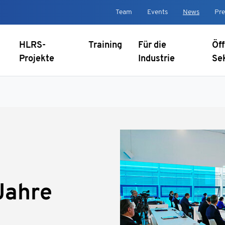
Team
Events
News
Pre
HLRS-
Training
Für die
Öff
Projekte
Industrie
Se
Jahre