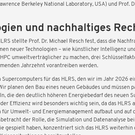
Lawrence Berkeley National Laboratory, USA) und Prof. D
ogien und nachhaltiges Re
HLRS stellte Prof. Dr. Michael Resch fest, dass die Nach
n neuer Technologien – wie künstlicher Intelligenz u
HPC umweltverträglicher zu machen, drei Schlüsselfakto
mmenden Jahrzehnt vorantreiben werden.
n Supercomputers für das HLRS, den wir im Jahr 2026 e
Wir planen den Bau eines neuen Gebäudes und müssen pa
eln, die den deutlich höheren Energiebedarf des neuen 
der Effizienz wird besonders wichtig sein, da das HLRS
n für Umwelt- und Energiemanagement aufbaut und auf da
betracht der Rolle, die Simulation und Datenanalyse bei
e gespielt haben, konzentriert sich das HLRS weiterhin