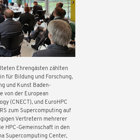
lteten Ehrengästen zählten
rin für Bildung und Forschung,
hung und Kunst Baden-
be von der European
logy (CNECT), und EuroHPC
HLRS zum Supercomputing auf
ngigen Vertretern mehrerer
 die HPC-Gemeinschaft in den
ona Supercomputing Center,