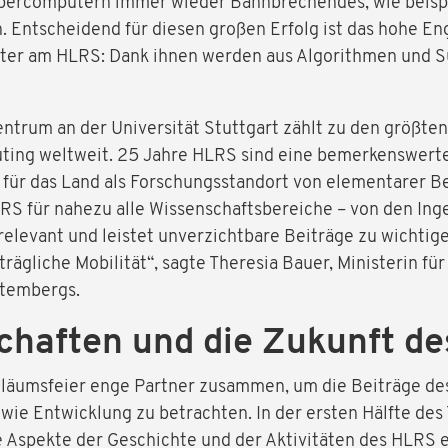
percomputern immer wieder Bahnbrechendes, wie beispi
n. Entscheidend für diesen großen Erfolg ist das hohe 
iter am HLRS: Dank ihnen werden aus Algorithmen und 
ntrum an der Universität Stuttgart zählt zu den größt
ing weltweit. 25 Jahre HLRS sind eine bemerkenswerte
st für das Land als Forschungsstandort von elementarer B
S für nahezu alle Wissenschaftsbereiche – von den Ing
relevant und leistet unverzichtbare Beiträge zu wichtig
gliche Mobilität“, sagte Theresia Bauer, Ministerin fü
ttembergs.
chaften und die Zukunft 
iläumsfeier enge Partner zusammen, um die Beiträge de
wie Entwicklung zu betrachten. In der ersten Hälfte des
 Aspekte der Geschichte und der Aktivitäten des HLRS e