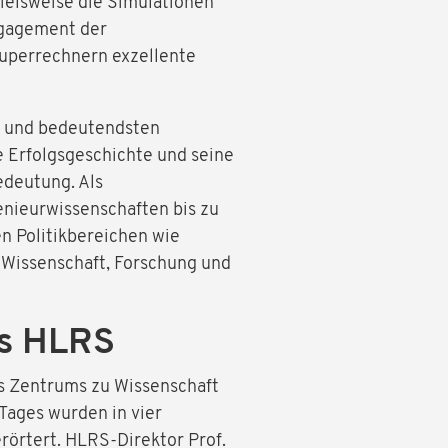
elsweise die Simulationen
Engagement der
Superrechnern exzellente
en und bedeutendsten
 Erfolgsgeschichte und seine
edeutung. Als
enieurwissenschaften bis zu
en Politikbereichen wie
r Wissenschaft, Forschung und
des HLRS
s Zentrums zu Wissenschaft
 Tages wurden in vier
rörtert. HLRS-Direktor Prof.