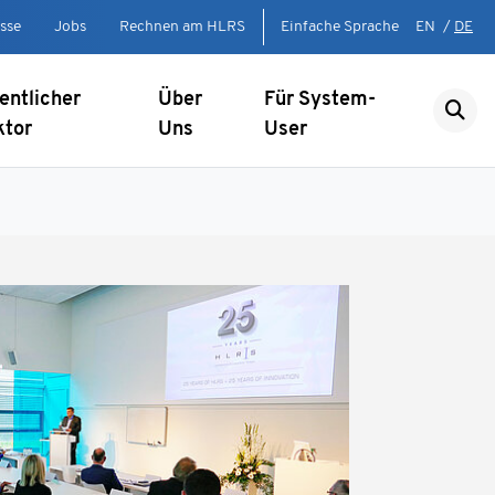
sse
Jobs
Rechnen am HLRS
Einfache Sprache
EN
/
DE
entlicher
Über
Für System-
ktor
Uns
User