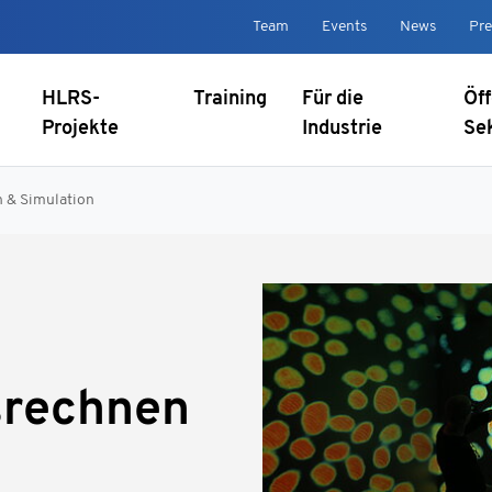
Team
Events
News
Pre
HLRS-
Training
Für die
Öff
Projekte
Industrie
Se
 & Simulation
srechnen