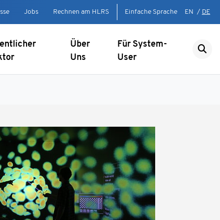
sse
Jobs
Rechnen am HLRS
Einfache Sprache
EN
/
DE
entlicher
Über
Für System-
ktor
Uns
User