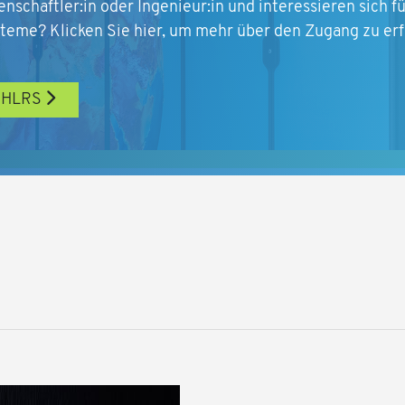
enschaftler:in oder Ingenieur:in und interessieren sich 
eme? Klicken Sie hier, um mehr über den Zugang zu erf
 HLRS