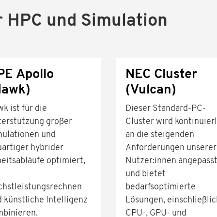
 HPC und Simulation
PE Apollo
NEC Cluster
Hawk)
(Vulcan)
k ist für die
Dieser Standard-PC-
terstützung großer
Cluster wird kontinuier
mulationen und
an die steigenden
artiger hybrider
Anforderungen unserer
eitsabläufe optimiert,
Nutzer:innen angepass
und bietet
chstleistungsrechnen
bedarfsoptimierte
 künstliche Intelligenz
Lösungen, einschließlic
binieren.
CPU-, GPU- und