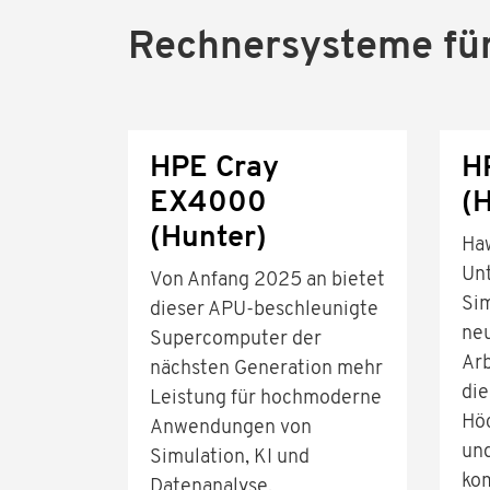
Rechnersysteme für
HPE Cray
H
EX4000
(
(Hunter)
Haw
Un
Von Anfang 2025 an bietet
Si
dieser APU-beschleunigte
neu
Supercomputer der
Arb
nächsten Generation mehr
die
Leistung für hochmoderne
Hö
Anwendungen von
und
Simulation, KI und
kom
Datenanalyse.