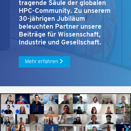
tragende Säule der globalen
HPC-Community. Zu unserem
30-jährigen Jubiläum
beleuchten Partner unsere
Beiträge für Wissenschaft,
Industrie und Gesellschaft.
Mehr erfahren