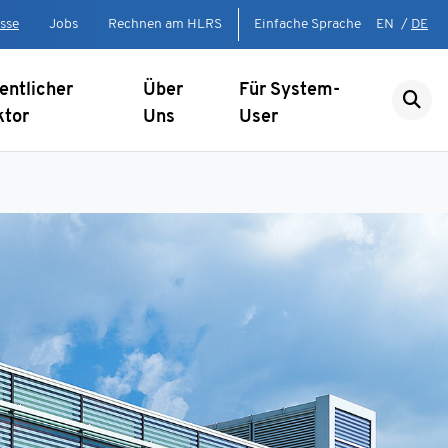
sse
Jobs
Rechnen am HLRS
Einfache Sprache
EN
/
DE
entlicher
Über
Für System-
ktor
Uns
User