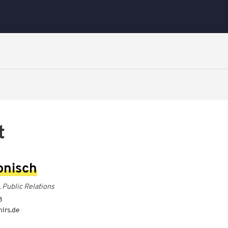
t
onisch
, Public Relations
8
hlrs.de