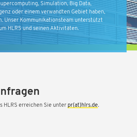
upercomputing, Simulation, Big Data,
lligenz oder einem verwandten Gebiet haben,
en. Unser Kommunikationsteam unterstützt
zum HLRS und seinen Aktivitäten.
anfragen
des HLRS erreichen Sie unter
pr(at)hlrs.de
.