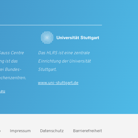
Gauss Centre
Das HLRS ist eine zentrale
g ist das
Einrichtung der Universität
rei Bundes­
Stuttgart.
echen­zentren.
www.uni-stuttgart.de
.eu
p
Impressum
Datenschutz
Barrierefreiheit