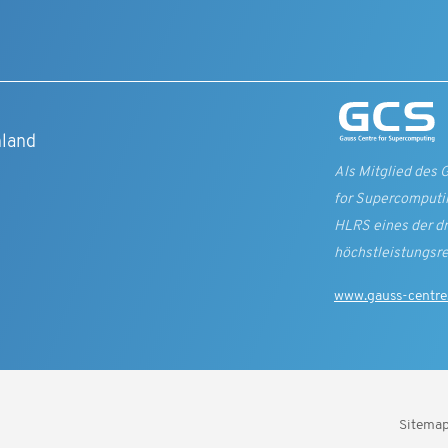
t
hland
Als Mitglied des 
for Supercomputin
HLRS eines der d
höchst­leistungs­r
www.gauss-centre
Sitema