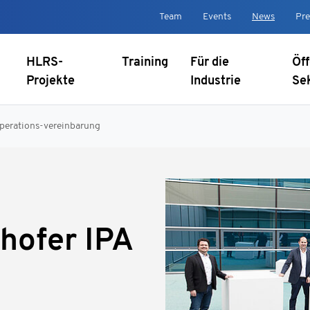
Team
Events
News
Pre
HLRS-
Training
Für die
Öff
Projekte
Industrie
Se
perations-vereinbarung
hofer IPA