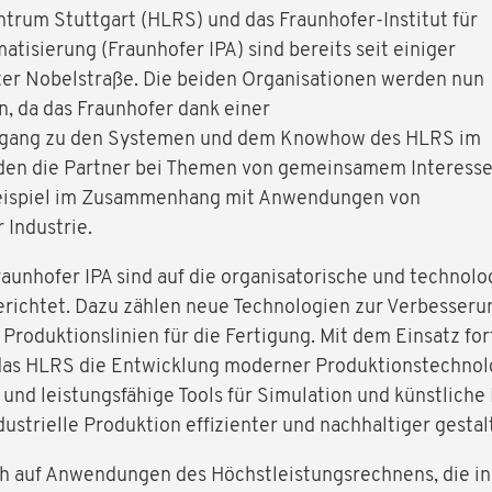
trum Stuttgart (HLRS) und das Fraunhofer-Institut für
tisierung (Fraunhofer IPA) sind bereits seit einiger
rter Nobelstraße. Die beiden Organisationen werden nun
 da das Fraunhofer dank einer
ugang zu den Systemen und dem Knowhow des HLRS im
rden die Partner bei Themen von gemeinsamem Interess
eispiel im Zusammenhang mit Anwendungen von
 Industrie.
aunhofer IPA sind auf die organisatorische und technol
gerichtet. Dazu zählen neue Technologien zur Verbesser
oduktionslinien für die Fertigung. Mit dem Einsatz fort
as HLRS die Entwicklung moderner Produktionstechnolo
d leistungsfähige Tools für Simulation und künstliche 
ndustrielle Produktion effizienter und nachhaltiger gestal
ch auf Anwendungen des Höchstleistungsrechnens, die in 