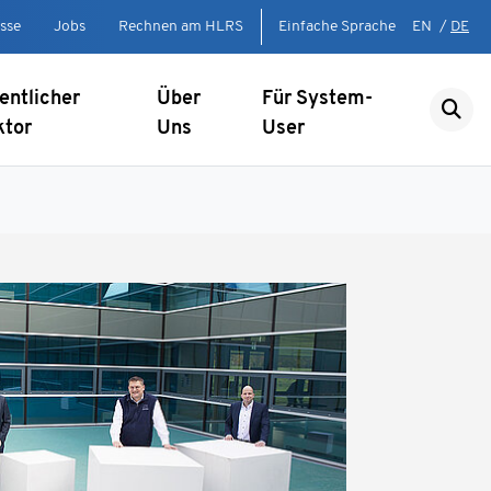
sse
Jobs
Rechnen am HLRS
Einfache Sprache
EN
/
DE
entlicher
Über
Für System-
ktor
Uns
User