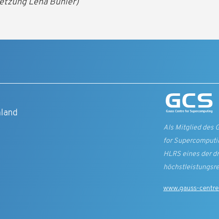
setzung Lena Bühler)
t
hland
Als Mitglied des 
for Supercomputin
HLRS eines der d
höchst­leistungs­r
www.gauss-centre