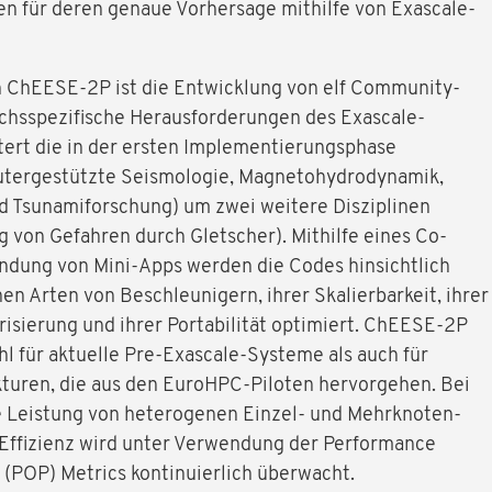
n für deren genaue Vorhersage mithilfe von Exascale-
on ChEESE-2P ist die Entwicklung von elf Community-
ichsspezifische Herausforderungen des Exascale-
tert die in der ersten Implementierungsphase
tergestützte Seismologie, Magnetohydrodynamik,
nd Tsunamiforschung) um zwei weitere Disziplinen
von Gefahren durch Gletscher). Mithilfe eines Co-
dung von Mini-Apps werden die Codes hinsichtlich
en Arten von Beschleunigern, ihrer Skalierbarkeit, ihrer
erisierung und ihrer Portabilität optimiert. ChEESE-2P
l für aktuelle Pre-Exascale-Systeme als auch für
turen, die aus den EuroHPC-Piloten hervorgehen. Bei
e Leistung von heterogenen Einzel- und Mehrknoten-
 Effizienz wird unter Verwendung der Performance
 (POP) Metrics kontinuierlich überwacht.