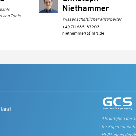
Niethammer
alable
 and Tools
Wissenschaftlicher Mitarbeiter
+49 711 685-87203
niethammer(at)hlrs.de
t
hland
Als Mitglied des 
for Supercomputin
HLRS eines der d