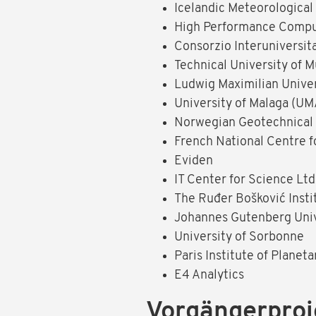
Icelandic Meteorological 
High Performance Comput
Consorzio Interuniversit
Technical University of 
Ludwig Maximilian Univer
University of Malaga (UM
Norwegian Geotechnical I
French National Centre f
Eviden
IT Center for Science Lt
The Ruđer Bošković Insti
Johannes Gutenberg Univ
University of Sorbonne
Paris Institute of Planet
E4 Analytics
Vorgängerpro