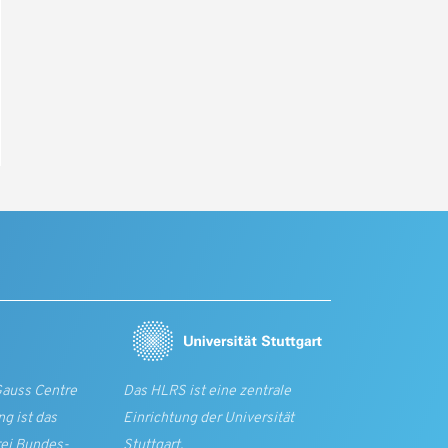
Gauss Centre
Das HLRS ist eine zentrale
g ist das
Einrichtung der Universität
rei Bundes­
Stuttgart.