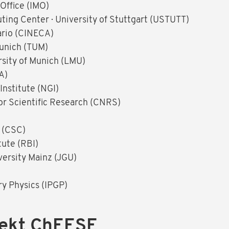
Office (IMO)
ing Center · University of Stuttgart (USTUTT)
ario (CINECA)
Munich (TUM)
sity of Munich (LMU)
A)
nstitute (NGI)
or Scientific Research (CNRS)
d (CSC)
tute (RBI)
ersity Mainz (JGU)
ary Physics (IPGP)
jekt ChEESE