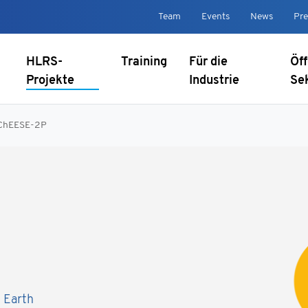
Team
Events
News
Pre
HLRS-
Training
Für die
Öff
Projekte
Industrie
Se
ChEESE-2P
d Earth