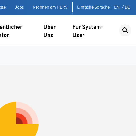
sse
Jobs
Rechnen am HLRS
Einfache Sprache
EN
/
DE
entlicher
Über
Für System-
ktor
Uns
User