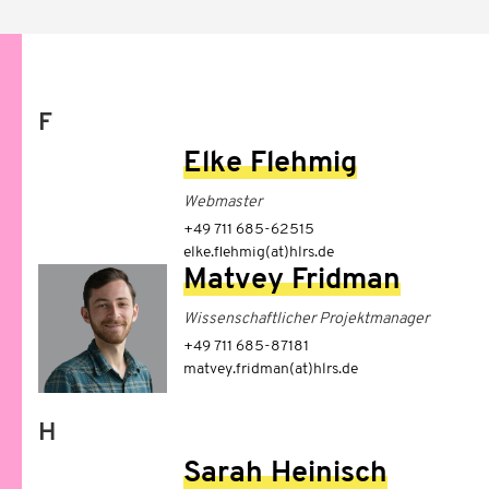
F
Elke Flehmig
Webmaster
+49 711 685-62515
elke.flehmig(at)hlrs.de
Matvey Fridman
Wissenschaftlicher Projektmanager
+49 711 685-87181
matvey.fridman(at)hlrs.de
H
Sarah Heinisch