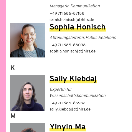
Managerin Kommunikation
+49 711 685-87188
sarah.heinisch(at)hlrs.de
Sophia Honisch
Abteilungsleiterin, Public Relations
+49 711 685-68038
sophia.honisch(at)hlrs.de
K
Sally Kiebdaj
Expertin für
Wissenschaftskommunikation
+49 711 685-65932
sally.kiebdaj(at)hlrs.de
M
Yinyin Ma