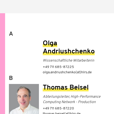
A
Olga
Andriushchenko
Wissenschaftliche Mitarbeiterin
+49 711 685-87225
olga.andriushchenko(at)hlrs.de
B
Thomas Beisel
Abteilungsleiter, High-Performance
Computing Network - Production
+49 711 685-87220
thomas.beisel(at)hlrs.de