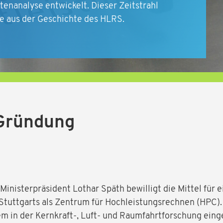
tenanalyse entwickelt. Dieser Zeitstrahl
ne aus der Geschichte des HLRS.
 Gründung
inisterpräsident Lothar Späth bewilligt die Mittel für
tuttgarts als Zentrum für Hochleistungsrechnen (HPC). 
m in der Kernkraft-, Luft- und Raumfahrtforschung eing