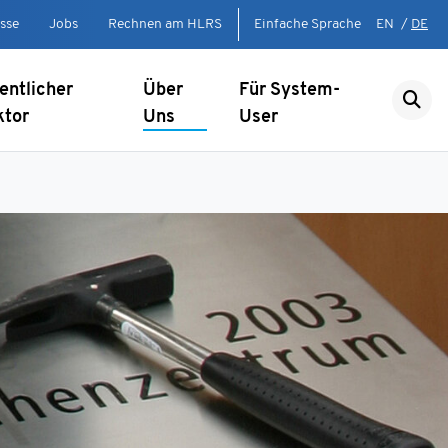
sse
Jobs
Rechnen am HLRS
Einfache Sprache
EN
/
DE
entlicher
Über
Für System-
ktor
Uns
User