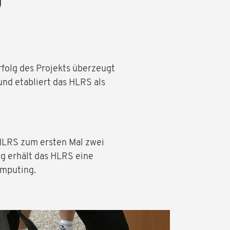
g
rfolg des Projekts überzeugt
nd etabliert das HLRS als
HLRS zum ersten Mal zwei
g erhält das HLRS eine
omputing.