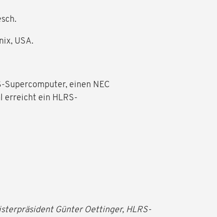
esch.
nix, USA.
S-Supercomputer, einen NEC
l erreicht ein HLRS-
terpräsident Günter Oettinger, HLRS-