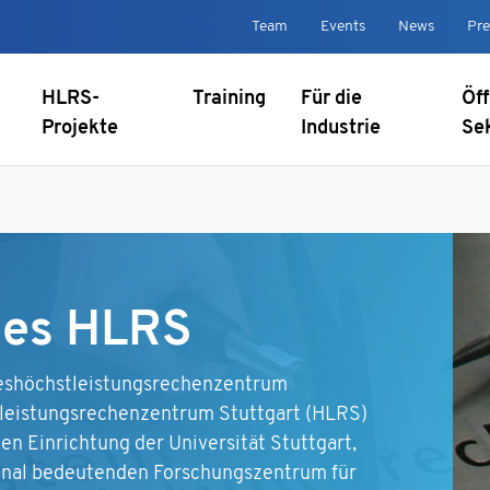
Team
Events
News
Pre
HLRS-
Training
Für die
Öff
Projekte
Industrie
Se
des HLRS
deshöchstleistungsrechenzentrum
leistungsrechenzentrum Stuttgart (HLRS)
len Einrichtung der Universität Stuttgart,
onal bedeutenden Forschungszentrum für