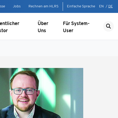
sse
Jobs
Rechnen am HLRS
Einfache Sprache
EN
/
DE
entlicher
Über
Für System-
ktor
Uns
User