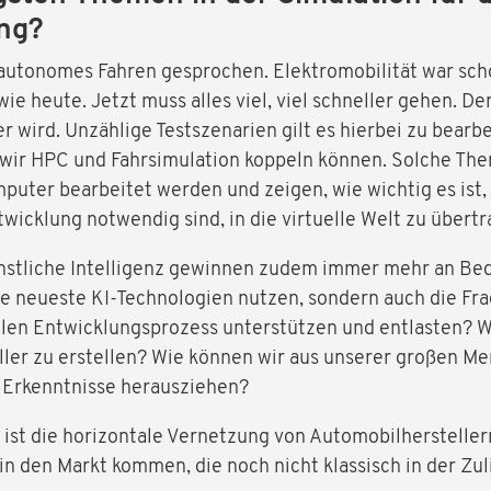
ng?
 autonomes Fahren gesprochen. Elektromobilität war scho
ie heute. Jetzt muss alles viel, viel schneller gehen. Der
 wird. Unzählige Testszenarien gilt es hierbei zu bearbe
e wir HPC und Fahrsimulation koppeln können. Solche Th
uter bearbeitet werden und zeigen, wie wichtig es ist, di
twicklung notwendig sind, in die virtuelle Welt zu übertr
nstliche Intelligenz gewinnen zudem immer mehr an Bede
e neueste KI-Technologien nutzen, sondern auch die Fra
llen Entwicklungsprozess unterstützen und entlasten? W
ler zu erstellen? Wie können wir aus unserer großen M
 Erkenntnisse herausziehen?
st die horizontale Vernetzung von Automobilherstellern,
in den Markt kommen, die noch nicht klassisch in der Zuli