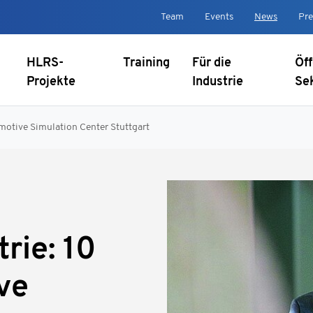
Team
Events
News
Pre
HLRS-
Training
Für die
Öff
Projekte
Industrie
Se
motive Simulation Center Stuttgart
rie: 10
ve