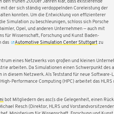
in den frühen 2000er Jahren klar, dass existierende
mit der sich ständig verdoppelnden Coreleistung der
alten konnten. Um die Entwicklung von effizienterer
 die Simulation zu beschleunigen, schloss sich Porsche
aimler, Opel, und anderen Unternehmen — auch mit
ms für Wissenschaft, Forschung und Kunst Baden-
m das
Automotive Simulation Center Stuttgart
zu
entrum eines Netzwerks von großen und kleinen Unterneh
rie arbeiten. Da Simulationen einen Schwerpunkt des as
n in diesem Netzwerk. Als Teststand für neue Software-
 High-Performance Computing (HPC) arbeitet das HLRS 
ni
bot Mitgliedern des asc(s die Gelegenheit, einen Rückb
Michael Resch (Direktor, HLRS und Vorstandvorsitzender, 
schef, Ministerium für Wissenschaft, Forschung und Kun