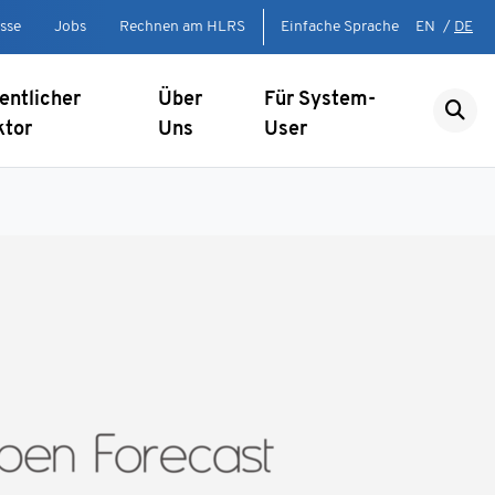
sse
Jobs
Rechnen am HLRS
Einfache Sprache
EN
/
DE
entlicher
Über
Für System-
ktor
Uns
User