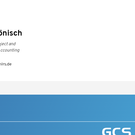
önisch
oject and
ccounting
lrs.de
t