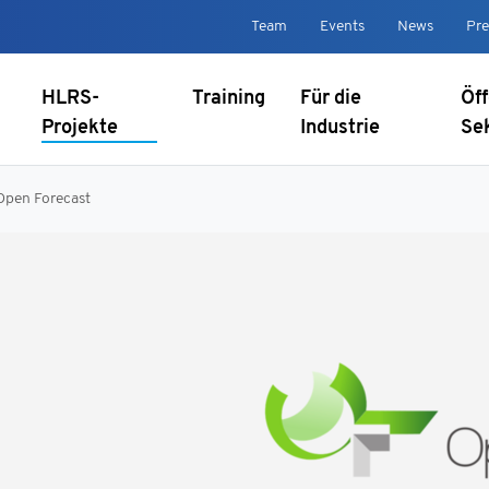
Team
Events
News
Pre
HLRS-
Training
Für die
Öff
Projekte
Industrie
Se
Open Forecast