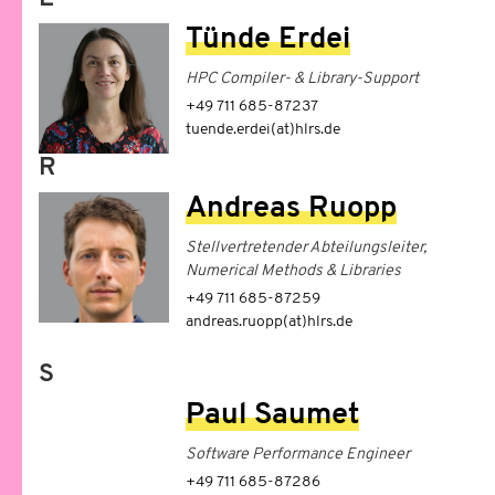
Tünde Erdei
HPC Compiler- & Library-Support
+49 711 685-87237
tuende.erdei(at)hlrs.de
R
Andreas Ruopp
Stellvertretender Abteilungsleiter,
Numerical Methods & Libraries
+49 711 685-87259
andreas.ruopp(at)hlrs.de
S
Paul Saumet
Software Performance Engineer
+49 711 685-87286