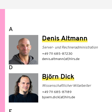
A
Denis Altmann
Server- und Rechneradministration
+49 711 685-87230
denis.altmann(at)hlrs.de
D
Björn Dick
Wissenschaftlicher Mitarbeiter
+49 711 685-87189
bjoern.dick(at)hlrs.de
E