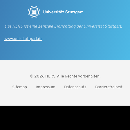
Das HLRS ist eine zentrale Einrichtung der Universität Stuttgart.
www.uni-stuttgart.de
© 2026 HLRS. Alle Rechte vorbehalten.
Sitemap
Impressum
Datenschutz
Barrierefreiheit